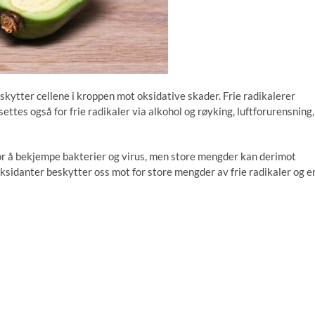
beskytter cellene i kroppen mot oksidative skader. Frie radikalerer
ttes også for frie radikaler via alkohol og røyking, luftforurensning,
or å bekjempe bakterier og virus, men store mengder kan derimot
oksidanter beskytter oss mot for store mengder av frie radikaler og e