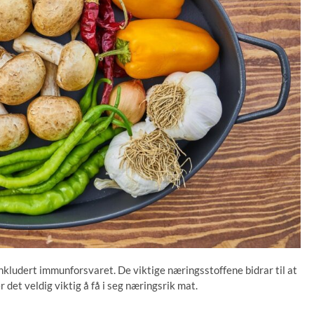
inkludert immunforsvaret. De viktige næringsstoffene bidrar til at
 det veldig viktig å få i seg næringsrik mat.