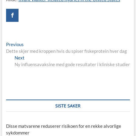
Post
Previous
Previous
post:
Dette skjer med kroppen hvis du spiser fiskeprotein hver dag
navigation
Next
Next
post:
Ny influensavaksine med gode resultater i kliniske studier
SISTE SAKER
Disse matvarene reduserer risikoen for en rekke alvorlige
sykdommer