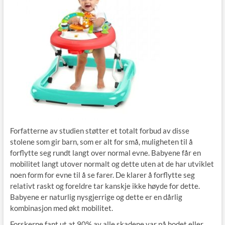
Forfatterne av studien støtter et totalt forbud av disse
stolene som gir barn, som er alt for små, muligheten til å
forflytte seg rundt langt over normal evne. Babyene får en
mobilitet langt utover normalt og dette uten at de har utviklet
noen form for evne til å se farer. De klarer å forflytte seg
relativt raskt og foreldre tar kanskje ikke høyde for dette.
Babyene er naturlig nysgjerrige og dette er en dårlig
kombinasjon med økt mobilitet.
Forskerne fant ut at 90% av alle skadene var på hodet eller