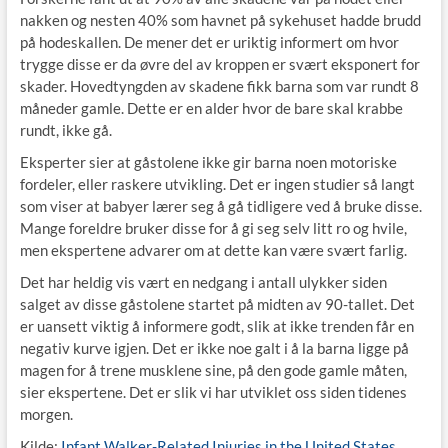
nakken og nesten 40% som havnet på sykehuset hadde brudd
på hodeskallen. De mener det er uriktig informert om hvor
trygge disse er da øvre del av kroppen er svært eksponert for
skader. Hovedtyngden av skadene fikk barna som var rundt 8
måneder gamle. Dette er en alder hvor de bare skal krabbe
rundt, ikke gå.
Eksperter sier at gåstolene ikke gir barna noen motoriske
fordeler, eller raskere utvikling. Det er ingen studier så langt
som viser at babyer lærer seg å gå tidligere ved å bruke disse.
Mange foreldre bruker disse for å gi seg selv litt ro og hvile,
men ekspertene advarer om at dette kan være svært farlig.
Det har heldig vis vært en nedgang i antall ulykker siden
salget av disse gåstolene startet på midten av 90-tallet. Det
er uansett viktig å informere godt, slik at ikke trenden får en
negativ kurve igjen. Det er ikke noe galt i å la barna ligge på
magen for å trene musklene sine, på den gode gamle måten,
sier ekspertene. Det er slik vi har utviklet oss siden tidenes
morgen.
Kilde:
Infant Walker-Related Injuries in the United States